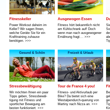
Fitnesskeller
Ausgewogen Essen
Du
Power Workout daheim im
Fitness hört bekanntlich nicht
Si
Keller? Wir sagen Ihnen,
am Kühlschrank auf! Doch
So
welche Geräte Sie für ein
wenn man nach ausgewogener
de
Krafttraining zuhause
Ernährung fragt....
>>>
ab
benötigen.
>>>
Ti
Gesund & Schön
Freizeit & Urlaub
Stressbewältigung
Tour de France 4 you!
Fi
Wir möchten Ihnen ein paar
Fitness- und Aktivurlaub per
Be
Tipps geben, Stressbewäl-
Bike? Da bietet sich eine
ge
tigung mit Fitness und
Westalpendurch-querung von
ge
sportlicher Bewegung am
Martiny nach Nizza an.
>>>
Ti
besten funktioniert.
>>>
Ki